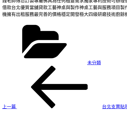
錢老師傅您訂製專屬佛具為任何植髮需求獨家專利技術可辦理
借款台北優質當舖貸款工藝神桌與製作神桌工藝與服務項目製
機擁有出租服務最完善的價格穩定開發極大四級研磨技術廚餘
分
類
未分類
上
文
一
章
篇
導
文
章
覽
上一篇
台北支票貼
下
一
篇