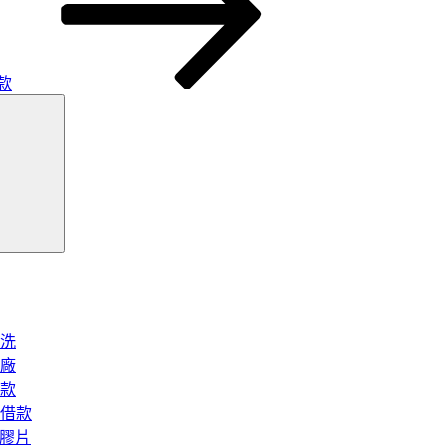
款
搜
尋
洗
廠
款
借款
矽膠片