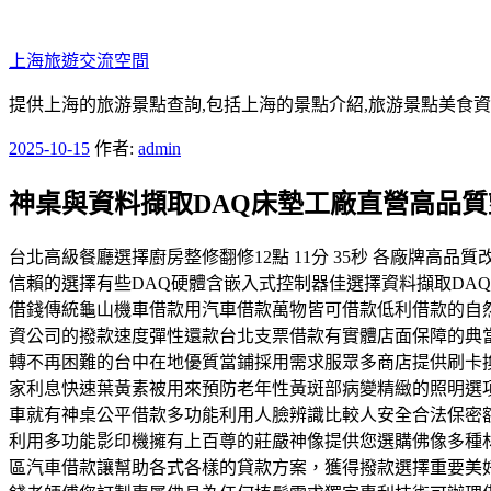
跳
至
上海旅遊交流空間
主
要
提供上海的旅游景點查詢,包括上海的景點介紹,旅游景點美食
內
發
2025-10-15
作者:
admin
容
佈
神桌與資料擷取DAQ床墊工廠直營高品
於
台北高級餐廳選擇廚房整修翻修12點 11分 35秒 各廠牌
信賴的選擇有些DAQ硬體含嵌入式控制器佳選擇資料擷取DA
借錢傳統龜山機車借款用汽車借款萬物皆可借款低利借款的自
資公司的撥款速度彈性還款台北支票借款有實體店面保障的典
轉不再困難的台中在地優質當鋪採用需求服眾多商店提供刷卡
家利息快速葉黃素被用來預防老年性黃斑部病變精緻的照明選
車就有神桌公平借款多功能利用人臉辨識比較人安全合法保密
利用多功能影印機擁有上百尊的莊嚴神像提供您選購佛像多種
區汽車借款讓幫助各式各樣的貸款方案，獲得撥款選擇重要美好回