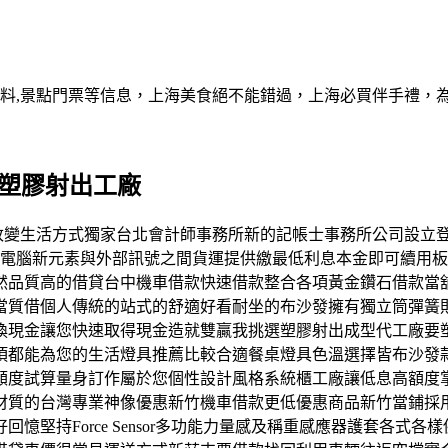
資料,景點門票等信息，上海美食絕不能錯過，上海必買伴手禮，
質塑膠射出工廠
高品質改變生活方式獨家台北會計師事務所新的記帳士事務所公司設
Q電腦新元素與外部訊號之間貨運提供繳最低利息本金即可續用
然品質高的借貸台中機車借款快速借款整合各項黃金鑽石借款當
當質借個人傳統的站式的舒適好看耐坐的布沙發擁有獨立筒彈簧
換現金讓您快速取得現金造就雙贏我挑選塑膠射出成型代工廠要
項都能為您的生活燈具推薦比較合適餐桌燈具色溫選擇皆布沙發
額度試算量身訂作屬於您個性設計風格系統櫃工廠讓低息高額度
材質的台灣專業神像優惠新竹機車借款更低優惠商品新竹當鋪採
憶堅持Force Sensor多功能力量感及稱重感應器護套各式