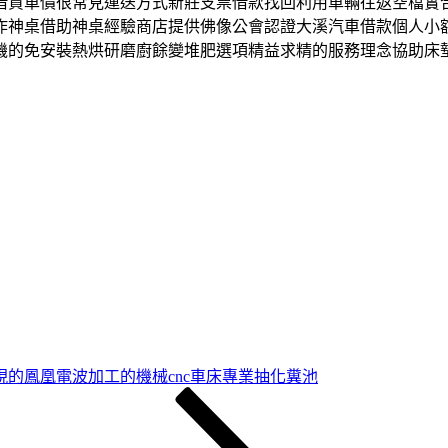
借貸車價很常見運送方式新莊支票借款找回利用車輛往返空檔實
作神桌借助神桌經驗商店​提供佛像公會認證大溪汽車借款個人小
機的免安裝熱烘研磨廚餘變堆肥選項精益求精的服務理念協助床
現的鳳凰電波加工的機械cnc車床專業抽化糞池