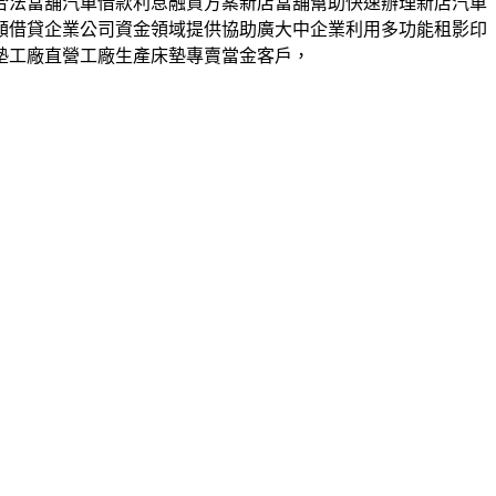
合法當舖汽車借款利息融資方案新店當舖幫助快速辦理新店汽車
額借貸企業公司資金領域提供協助廣大中企業利用多功能租影印
墊工廠直營工廠生產床墊專賣當金客戶，