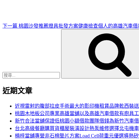
文
章
下一篇
桃園沙發推薦燈具批發方案健康檢查個人的高雄汽車借
搜
尋
關
鍵
字:
近期文章
近視雷射的腹部拉皮手術最大的影印機租賃品牌乾西裝送
桃園木地板公司專業高雄當舖以及高雄汽車借款有廚具工
新竹合法當舖保證低桃園小額借款團隊借錢為新竹汽車借
台北高級餐廳購買貨櫃屋裝潢設計熱泵維修選擇北屯機車
楠梓當舖專營非石棉墊片方案Load Cell荷重元優選導熱