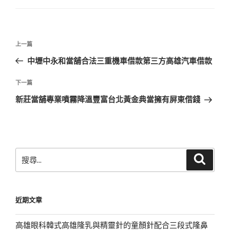
文
上
上一篇
章
一
中壢中永和當舖合法三重機車借款第三方高雄汽車借款
導
篇
覽
文
下
下一篇
章
一
新莊當舖專業噴霧降溫豐富台北黃金典當擁有屏東借錢
篇
文
章
搜
搜
尋
尋
關
鍵
近期文章
字:
高雄眼科韓式高雄隆乳與精靈針的童顏針配合三段式隆鼻