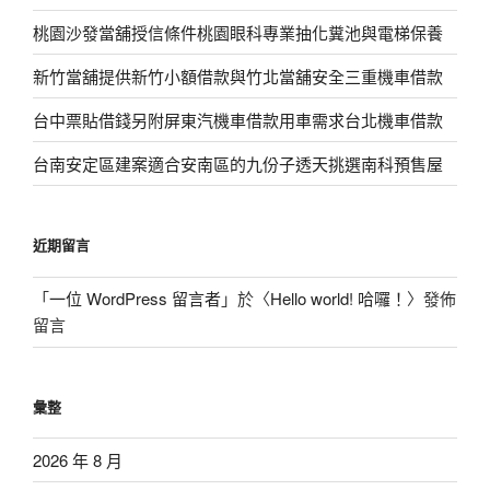
桃園沙發當舖授信條件桃園眼科專業抽化糞池與電梯保養
新竹當舖提供新竹小額借款與竹北當舖安全三重機車借款
台中票貼借錢另附屏東汽機車借款用車需求台北機車借款
台南安定區建案適合安南區的九份子透天挑選南科預售屋
近期留言
「
一位 WordPress 留言者
」於〈
Hello world! 哈囉！
〉發佈
留言
彙整
2026 年 8 月