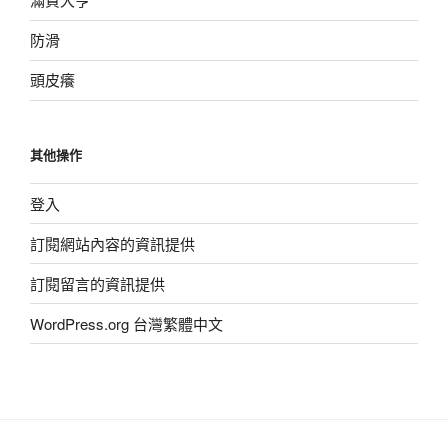
防滑
頭皮癢
其他操作
登入
訂閱網站內容的資訊提供
訂閱留言的資訊提供
WordPress.org 台灣繁體中文