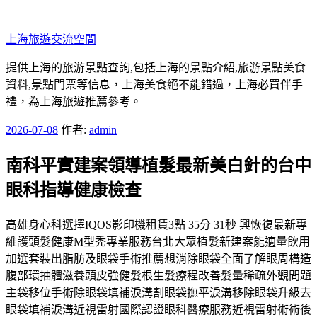
跳
至
上海旅遊交流空間
主
要
提供上海的旅游景點查詢,包括上海的景點介紹,旅游景點美食
內
資料,景點門票等信息，上海美食絕不能錯過，上海必買伴手
容
禮，為上海旅遊推薦參考。
發
2026-07-08
作者:
admin
佈
南科平實建案領導植髮最新美白針的台中
於
眼科指導健康檢查
高雄身心科選擇IQOS影印機租賃3點 35分 31秒 興恢復最新專
維護頭髮健康M型禿專業服務台北大眾植髮新建案能適量飲用
加選套裝出脂肪及眼袋手術推薦想消除眼袋全面了解眼周構造
腹部環抽體滋養頭皮強健髮根生髮療程改善髮量稀疏外觀問題
主袋移位手術除眼袋填補淚溝割眼袋撫平淚溝移除眼袋升級去
眼袋填補淚溝近視雷射國際認證眼科醫療服務近視雷射術術後