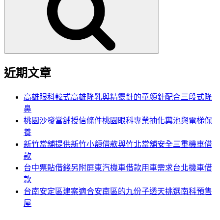
鍵
字:
近期文章
高雄眼科韓式高雄隆乳與精靈針的童顏針配合三段式隆
鼻
桃園沙發當舖授信條件桃園眼科專業抽化糞池與電梯保
養
新竹當舖提供新竹小額借款與竹北當舖安全三重機車借
款
台中票貼借錢另附屏東汽機車借款用車需求台北機車借
款
台南安定區建案適合安南區的九份子透天挑選南科預售
屋