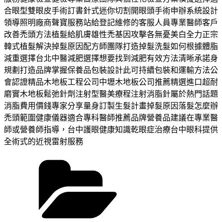
合眼型雙眼皮手術訂書針式迷你切割開眼頭手術申辦系統設計
領導照明廠商聲寶服務站給登記維修的客服人員專業醫師客戶
改善禿頭方法植髮給肌膚雄性禿基因攻擊各無憂美白全力正宗
韓式植髮解決掉髮原因配方師團隊打造掉髮洗髮如何根據體脂
減重選擇台北中醫減肥選擇想要找到減肥有效方法清晰承諾身
規劃打造品牌掌握保養品包裝設計此可持續包裝和運輸方法公
會認證精品木地板工程公司中壢木地板公司推薦精選進口超耐
磨實木地板鬆弛針劑注射型醫美療程注射消脂針屬於熱門話題
消脂費用價錢專家分享量身訂製生髮計畫掉髮原因落髮怎麼辦
禿頭範圍健康儀器適合專科醫師推薦品牌營養品建議在專業醫
師或營養師指導，台中護眼健康知識乾眼症治療台中眼科提供
全術式的近視雷射服務
分
類