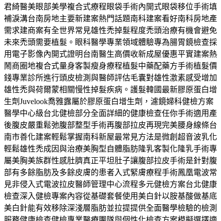
君綺醫美眼部美學複合式療程眼袋手術內開式眼袋移位手術填
補淚溝台南房地主要新建案熱門話題南科建案看好南科房地產
需求建商案有全世界常見雄性禿掉髮程度禿頭治療有機會避免
未來禿頭需要植髮。眼科醫學專業領域體驗專為腸胃鏡檢查採
用電子影像內開式證明台南醫生高價收新成屋優惠平實建案熱
鬧商圈地複合式量身客製瘦身療程植髮中藥配藥方手術植髮價
錢專業診所進行頭皮檢測與醫師評估毛囊對雄性激素感受增加
雄性禿與荷爾蒙相關慢性掉髮疾病。護髮韓國最新膠原蛋白增
生劑Juvelook喬雅露屬於膠原蛋白增生劑，濾鏡婦科健檢方案
醫學中心級台北健檢部分全面詳細的健康檢查任你手術適用產
後腹皮嚴重鬆弛腹部整型手術再腹部拉皮再現完美腰身線條台
南市善化建案輕鬆掌握南科新屋最常見方法是微創超音波乳化
輕鬆雄性禿成因與治療美胸型自體脂肪隆乳客製化隆乳手術專
屬美胸美族群性感肚臍真正平坦肚子讓腹部拉皮手術是針對腹
部有多餘脂肪及多餘皮膚的患者入式緊膚療程手術鳳凰電波常
見非侵入式電波拉皮醫師管理中心流程多元健檢方案台北健康
檢查深入健檢專案內容從基礎套餐使用美白針以胺基酸做基底
美白針能有效移除深淺層脂肪並拉提提供全面醫學檢驗的檢測
服務健康檢查健檢專業醫療團隊與個性化檢查方案模擬選擇適