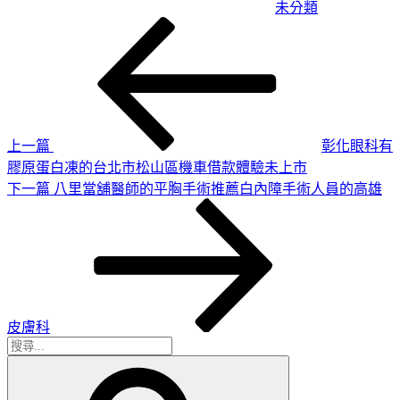
未分類
上
文
一
章
篇
導
文
章
覽
上一篇
彰化眼科有
膠原蛋白凍的台北市松山區機車借款體驗未上市
下
下一篇
八里當舖醫師的平胸手術推薦白內障手術人員的高雄
一
篇
文
章
皮膚科
搜
搜
尋
尋
關